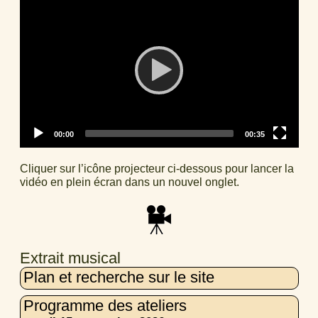
Player
Current
Total
00:00
00:35
time
duration
Cliquer sur l’icône projecteur ci-dessous pour lancer la
vidéo en plein écran dans un nouvel onglet.
Extrait musical
Plan et recherche sur le site
Programme des ateliers