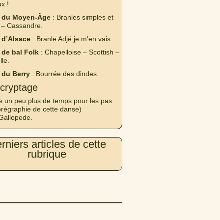
x !
 du Moyen-Âge
: Branles simples et
 – Cassandre.
 d’Alsace
: Branle Adjé je m’en vais.
de bal Folk
: Chapelloise – Scottish –
lle.
 du Berry
: Bourrée des dindes.
cryptage
s un peu plus de temps pour les pas
orégraphie de cette danse)
Gallopede.
rniers articles de cette
rubrique