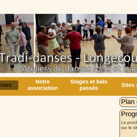
Notre
Stages et bals
nses
Sites
association
passés
Plan 
Prog
Le proch
sur le si