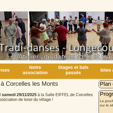
Notre
Stages et bals
nses
Sites
association
passés
à Corcelles les Monts
Plan 
Prog
l
samedi 29/11/2025
à la Salle EIFFEL de Corcelles
sociation de loisir du village !
Le proch
sur le si