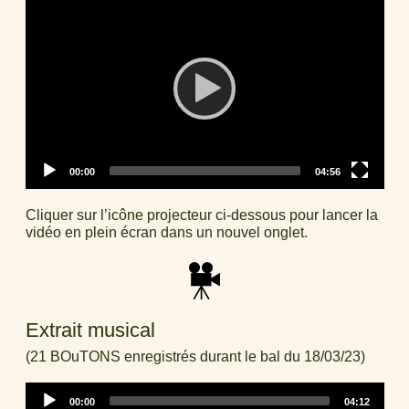
Player
Current
Total
00:00
04:56
time
duration
Cliquer sur l’icône projecteur ci-dessous pour lancer la
vidéo en plein écran dans un nouvel onglet.
Extrait musical
(21 BOuTONS enregistrés durant le bal du 18/03/23)
Audio
Current
Total
00:00
04:12
Player