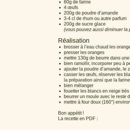
60g de farine
4 œufs
200g de poudre d’amande
3-4 cl de rhum ou autre parfum
200g de sucre glace
(vous pouvez aussi diminuer la
Réalisation
brosser à l’eau chaud les orange
presser les oranges
mettre 130g de beurre dans une t
bien ramollir, incorporer peu à
ajouter la poudre d’amande, le z
casser les œufs, réserver les bl
la préparation ainsi que la farin
bien mélanger
fouetter les blancs en neige très
beurrer un moule avec le reste d
mettre à four doux (160°) envir
Bon appétit !
La recette en PDF :