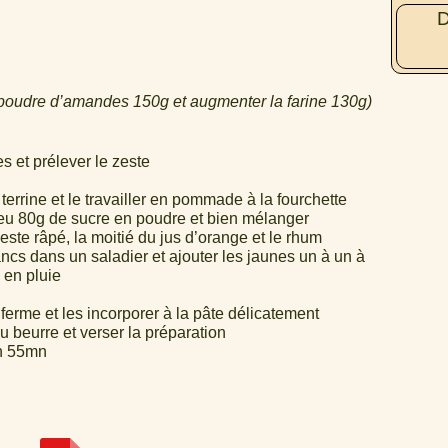
D
 poudre d’amandes 150g et augmenter la farine 130g)
s et prélever le zeste
errine et le travailler en pommade à la fourchette
 peu 80g de sucre en poudre et bien mélanger
este râpé, la moitié du jus d’orange et le rhum
ancs dans un saladier et ajouter les jaunes un à un à
e en pluie
 ferme et les incorporer à la pâte délicatement
u beurre et verser la préparation
on 55mn