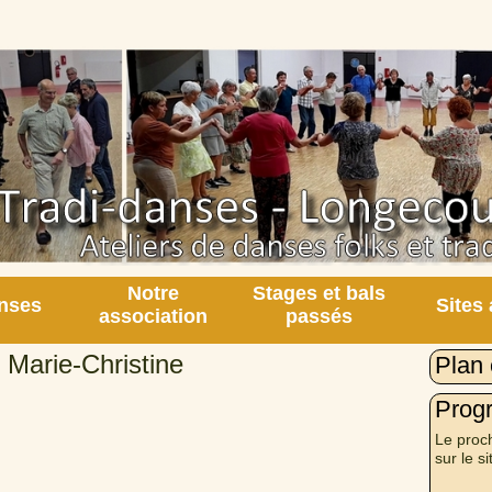
Notre
Stages et bals
nses
Sites
association
passés
 Marie-Christine
Plan 
Prog
Le proch
sur le si