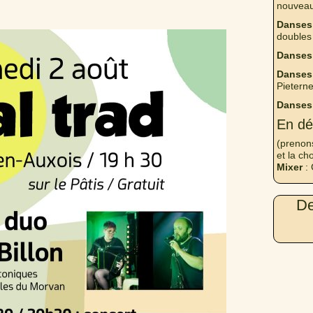
nouveau
Danses
doubles
Danses
Danses 
Pieterne
Danses
En dé
(prenon
et la ch
Mixer
: 
De