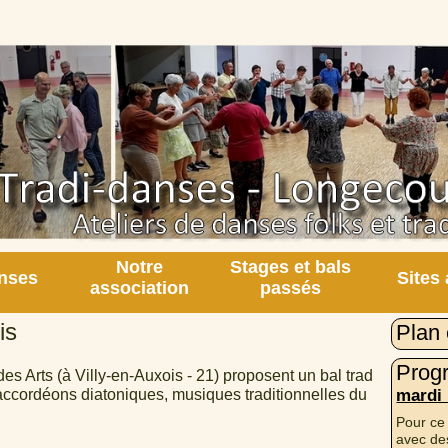
Notre
Stages et bals
nses
Sites
association
passés
is
Plan 
Prog
s Arts (à Villy-en-Auxois - 21) proposent un bal trad
mardi
(accordéons diatoniques, musiques traditionnelles du
Pour ce
avec des