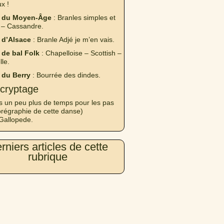
x !
 du Moyen-Âge
: Branles simples et
 – Cassandre.
 d’Alsace
: Branle Adjé je m’en vais.
de bal Folk
: Chapelloise – Scottish –
lle.
 du Berry
: Bourrée des dindes.
cryptage
s un peu plus de temps pour les pas
orégraphie de cette danse)
Gallopede.
rniers articles de cette
rubrique