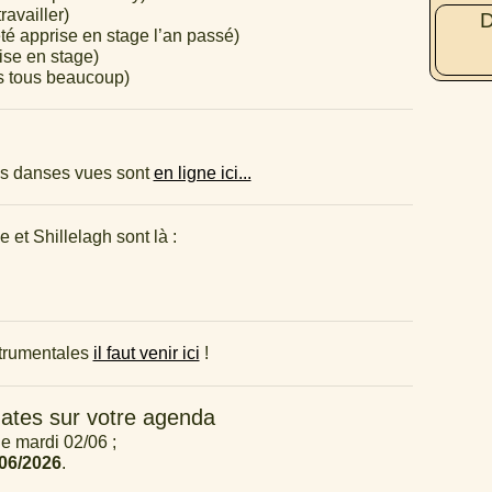
ravailler)
D
té apprise en stage l’an passé)
ise en stage)
 tous beaucoup)
des danses vues sont
en ligne ici...
et Shillelagh sont là :
strumentales
il faut venir ici
!
ates sur votre agenda
le mardi 02/06 ;
06/2026
.