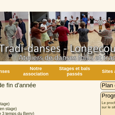
Notre
Stages et bals
nses
Sites
association
passés
de fin d’année
Plan 
Prog
Le proch
stage)
sur le si
 en stage)
 3 temps du Berry)