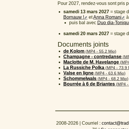
Pour 2027, rendez-vous sont pris p
samedi 13 mars 2027
= stage 
Bornauw !
et
Anna Romani
à
puis bal avec
Duo dia-Toniqu
samedi 20 mars 2027
= stage d
Documents joints
de Kolom
(
MP4
-
55.2 Mio
)
Champagne - contredanse
(
M
Maclotte de M. Havelange
(
MP
La Russiche Polka
(
MP4
-
73.9 
Valse en ligne
(
MP4
-
63.6 Mio
)
Schommelwals
(
MP4
-
68.2 Mio
)
Bourrée à 6 de Briantes
(
MP4
2008-2026
| Courriel :
contact@trad