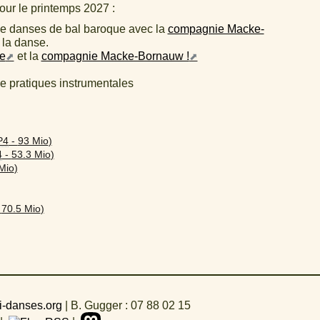
our le printemps 2027 :
de danses de bal baroque avec la
compagnie Macke-
 la danse.
e
et la
compagnie Macke-Bornauw !
e pratiques instrumentales
P4
-
93 Mio
)
4
-
53.3 Mio
)
Mio
)
-
70.5 Mio
)
i-danses.org
|
B. Gugger : 07 88 02 15