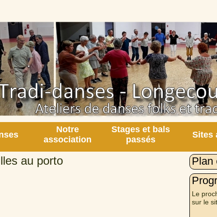
Notre
Stages et bals
nses
Sites
association
passés
lles au porto
Plan 
Prog
Le proch
sur le si