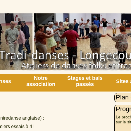
Notre
Stages et bals
nses
Sites
association
passés
Plan 
Prog
Le proch
ntredanse anglaise) ;
sur le si
iers essais à 4 !