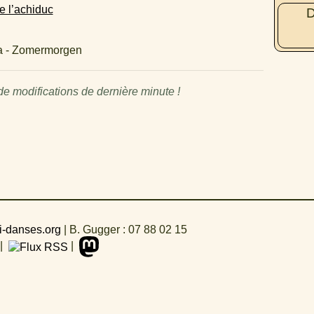
de l’achiduc
D
ka - Zomermorgen
 modifications de dernière minute !
i-danses.org
|
B. Gugger : 07 88 02 15
|
|