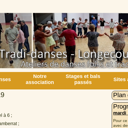
Notre
Stages et bals
nses
Sites
association
passés
19
Plan 
Prog
mardi
 à 6 ;
Pour ce
mberrat ;
avec des