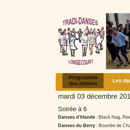
Programme
Les da
des ateliers
mardi 03 décembre 20
Soirée à 6
Danses d’Irlande
: Black Nag, Reel
Danses du Berry
: Bourrée de Cha