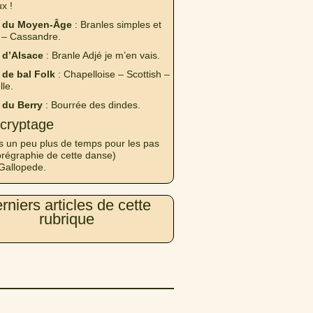
x !
 du Moyen-Âge
: Branles simples et
 – Cassandre.
 d’Alsace
: Branle Adjé je m’en vais.
de bal Folk
: Chapelloise – Scottish –
lle.
 du Berry
: Bourrée des dindes.
cryptage
s un peu plus de temps pour les pas
orégraphie de cette danse)
Gallopede.
rniers articles de cette
rubrique