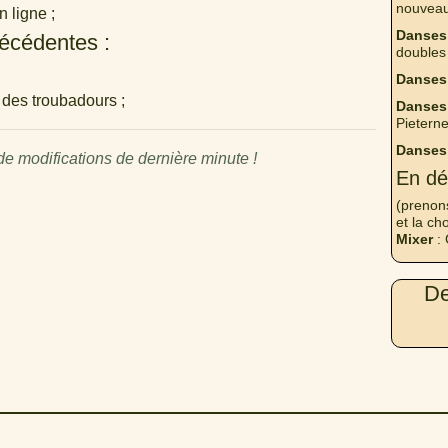
nouveau
 ligne ;
Danses
récédentes :
doubles
Danses
h des troubadours ;
Danses 
Pieterne
Danses
 modifications de dernière minute !
En dé
(prenon
et la ch
Mixer
: 
De