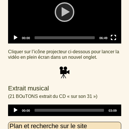
Current
Total
00:00
06:49
time
duration
Cliquer sur l’icône projecteur ci-dessous pour lancer la
vidéo en plein écran dans un nouvel onglet.
Extrait musical
(21 BOuTONS extrait du CD « sur son 31 »)
Audio
Current
Total
00:00
03:09
Player
time
duration
Plan et recherche sur le site