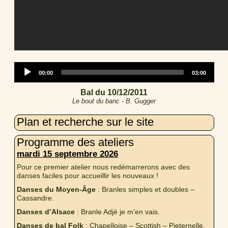
Audio
Current
Total
00:00
03:00
Player
time
duration
Bal du 10/12/2011
Le bout du banc - B. Gugger
Plan et recherche sur le site
Programme des ateliers
mardi 15 septembre 2026
Pour ce premier atelier nous redémarrerons avec des
danses faciles pour accueillir les nouveaux !
Danses du Moyen-Âge
: Branles simples et doubles –
Cassandre.
Danses d’Alsace
: Branle Adjé je m’en vais.
Danses de bal Folk
: Chapelloise – Scottish – Pieternelle.