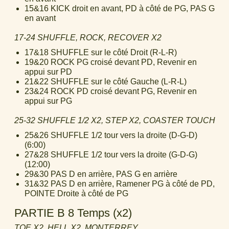
15&16 KICK droit en avant, PD à côté de PG, PAS G
en avant
17-24 SHUFFLE, ROCK, RECOVER X2
17&18 SHUFFLE sur le côté Droit (R-L-R)
19&20 ROCK PG croisé devant PD, Revenir en
appui sur PD
21&22 SHUFFLE sur le côté Gauche (L-R-L)
23&24 ROCK PD croisé devant PG, Revenir en
appui sur PG
25-32 SHUFFLE 1/2 X2, STEP X2, COASTER TOUCH
25&26 SHUFFLE 1/2 tour vers la droite (D-G-D)
(6:00)
27&28 SHUFFLE 1/2 tour vers la droite (G-D-G)
(12:00)
29&30 PAS D en arrière, PAS G en arrière
31&32 PAS D en arrière, Ramener PG à côté de PD,
POINTE Droite à côté de PG
PARTIE B 8 Temps (x2)
TOE X2, HELL X2, MONTERREY