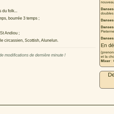
nouveau
Danses
du folk...
doubles
mps, bourrée 3 temps ;
Danses
Danses 
Pieterne
St Andiou ;
Danses
e circassien, Scottish, Alunelun.
En dé
(prenon
 modifications de dernière minute !
et la ch
Mixer
: 
De