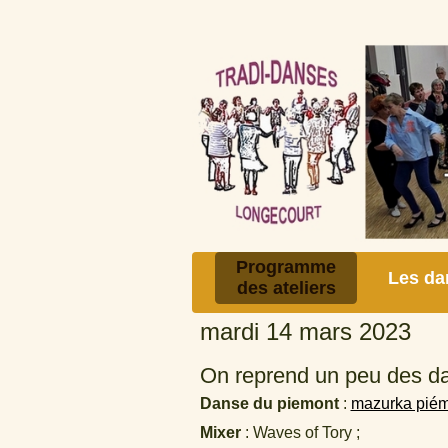
Programme
Les da
des ateliers
mardi 14 mars 2023
On reprend un peu des dan
Danse du piemont
:
mazurka piém
Mixer
: Waves of Tory ;