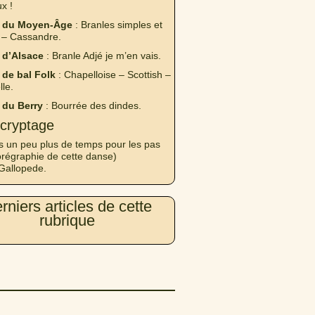
x !
 du Moyen-Âge
: Branles simples et
 – Cassandre.
 d’Alsace
: Branle Adjé je m’en vais.
de bal Folk
: Chapelloise – Scottish –
lle.
 du Berry
: Bourrée des dindes.
cryptage
s un peu plus de temps pour les pas
orégraphie de cette danse)
Gallopede.
rniers articles de cette
rubrique