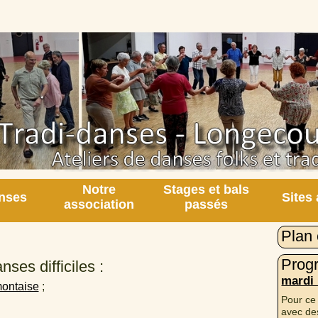
Notre
Stages et bals
nses
Sites
association
passés
Plan 
Prog
ses difficiles :
mardi
ontaise
;
Pour ce
avec des