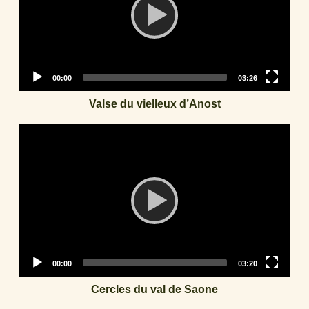
Current
Total
00:00
03:26
time
duration
Valse du vielleux d’Anost
Video
Player
Current
Total
00:00
03:20
time
duration
Cercles du val de Saone