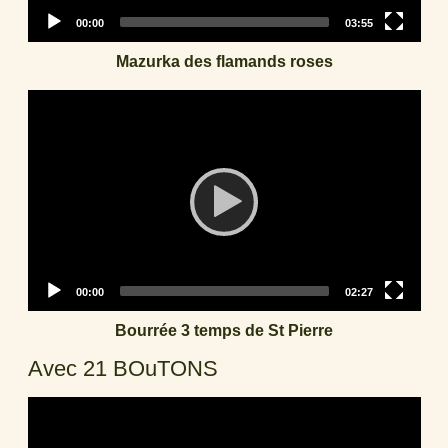
Current
Total
00:00
03:55
time
duration
Mazurka des flamands roses
Video
Player
Current
Total
00:00
02:27
time
duration
Bourrée 3 temps de St Pierre
Avec 21 BOuTONS
Video
Player