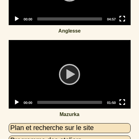
Current
Total
00:00
04:57
time
duration
Anglesse
Video
Player
Current
Total
00:00
01:50
time
duration
Mazurka
Plan et recherche sur le site