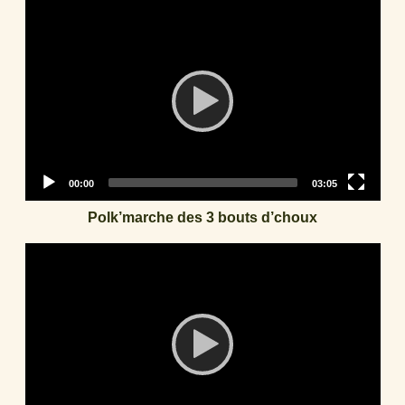
Video
Player
Current
Total
00:00
03:05
time
duration
Polk’marche des 3 bouts d’choux
Video
Player