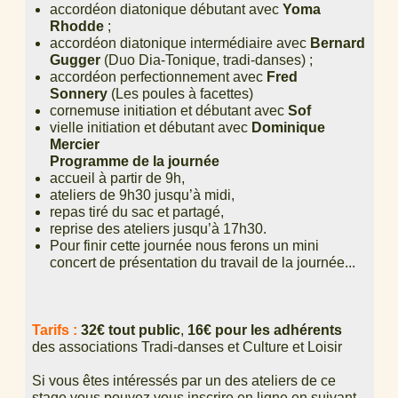
accordéon diatonique débutant avec
Yoma
Rhodde
;
accordéon diatonique intermédiaire avec
Bernard
Gugger
(Duo Dia-Tonique, tradi-danses) ;
accordéon perfectionnement avec
Fred
Sonnery
(Les poules à facettes)
cornemuse initiation et débutant avec
Sof
vielle initiation et débutant avec
Dominique
Mercier
Programme de la journée
accueil à partir de 9h,
ateliers de 9h30 jusqu’à midi,
repas tiré du sac et partagé,
reprise des ateliers jusqu’à 17h30.
Pour finir cette journée nous ferons un mini
concert de présentation du travail de la journée...
Tarifs :
32€ tout public
,
16€ pour les adhérents
des associations Tradi-danses et Culture et Loisir
Si vous êtes intéressés par un des ateliers de ce
stage vous pouvez vous inscrire en ligne en suivant